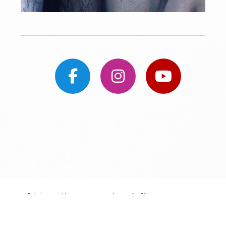
Galería protegida contra capturas de pantalla: Si haces una captura se
bloqueará el acceso.
Aviso legal
-
Condiciones de venta